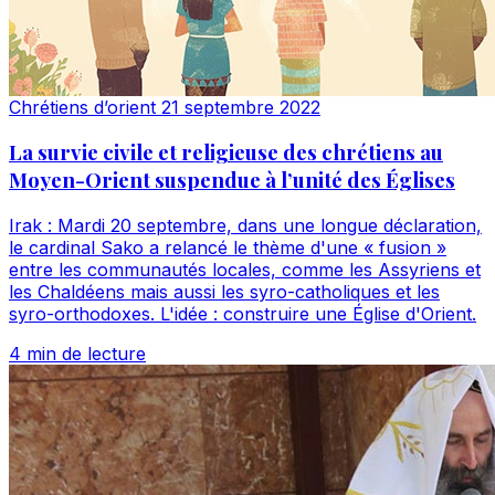
Chrétiens d’orient
21 septembre 2022
La survie civile et religieuse des chrétiens au
Moyen-Orient suspendue à l’unité des Églises
Irak : Mardi 20 septembre, dans une longue déclaration,
le cardinal Sako a relancé le thème d'une « fusion »
entre les communautés locales, comme les Assyriens et
les Chaldéens mais aussi les syro-catholiques et les
syro-orthodoxes. L'idée : construire une Église d'Orient.
4 min de lecture