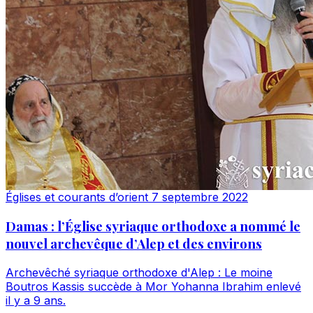
Églises et courants d’orient
7 septembre 2022
Damas : l’Église syriaque orthodoxe a nommé le
nouvel archevêque d’Alep et des environs
Archevêché syriaque orthodoxe d'Alep : Le moine
Boutros Kassis succède à Mor Yohanna Ibrahim enlevé
il y a 9 ans.