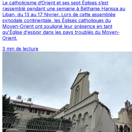
Le catholicisme d’Orient et ses sept Églises s’est
rassemblé pendant une semaine à Béthanie Harissa au
Liban, du 13 au 17 février. Lors de cette assemblée
synodale continentale, les Églises catholiques du
Moyen-Orient ont souligné leur présence en tant
qu'Église d'espoir dans les pays troublés du Moyen-
Orient.
3 min de lecture