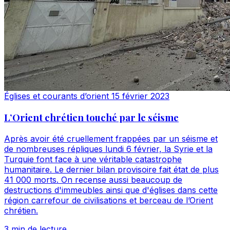
Églises et courants d’orient
15 février 2023
L’Orient chrétien touché par le séisme
Après avoir été cruellement frappées par un séisme et
de nombreuses répliques lundi 6 février, la Syrie et la
Turquie font face à une véritable catastrophe
humanitaire. Le dernier bilan provisoire fait état de plus
41 000 morts. On recense aussi beaucoup de
destructions d'immeubles ainsi que d'églises dans cette
région carrefour de civilisations et berceau de l’Orient
chrétien.
3 min de lecture