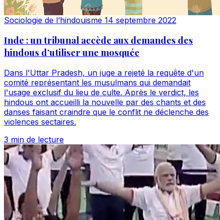
Sociologie de l’hindouisme
14 septembre 2022
Inde : un tribunal accède aux demandes des
hindous d’utiliser une mosquée
Dans l'Uttar Pradesh, un juge a rejeté la requête d'un
comité représentant les musulmans qui demandait
l'usage exclusif du lieu de culte. Après le verdict, les
hindous ont accueilli la nouvelle par des chants et des
danses faisant craindre que le conflit ne déclenche des
violences sectaires.
3 min de lecture