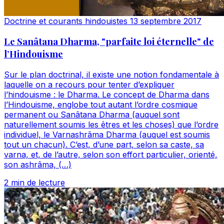
Doctrine et courants hindouistes
13 septembre 2017
Le Sanâtana Dharma, "parfaite loi éternelle" de
l’Hindouisme
Sur le plan doctrinal, il existe une notion fondamentale à
laquelle on a recours pour tenter d’expliquer
l’hindouisme : le Dharma. Le concept de Dharma dans
l’Hindouisme, englobe tout autant l’ordre cosmique
permanent ou Sanâtana Dharma (auquel sont
naturellement soumis les êtres et les choses) que l’ordre
individuel, le Varnashrâma Dharma (auquel est soumis
tout un chacun). C’est, d’une part, selon sa caste, sa
varna, et, de l’autre, selon son effort particulier, orienté,
son ashrâma, (…)
2 min de lecture