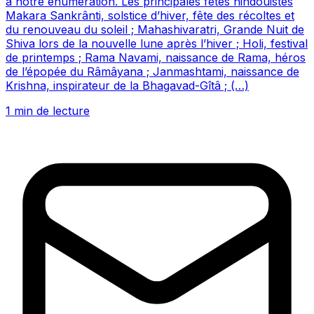
à notre énumération. Les principales fêtes hindouistes
Makara Sankrânti, solstice d’hiver, fête des récoltes et
du renouveau du soleil ; Mahashivaratri, Grande Nuit de
Shiva lors de la nouvelle lune après l’hiver ; Holi, festival
de printemps ; Rama Navami, naissance de Rama, héros
de l’épopée du Râmâyana ; Janmashtami, naissance de
Krishna, inspirateur de la Bhagavad-Gîtâ ; (…)
1 min de lecture