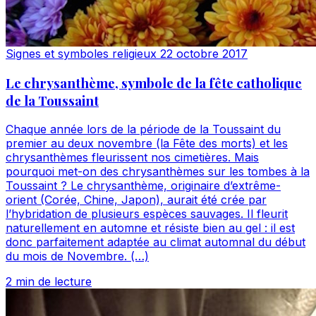
Signes et symboles religieux
22 octobre 2017
Le chrysanthème, symbole de la fête catholique
de la Toussaint
Chaque année lors de la période de la Toussaint du
premier au deux novembre (la Fête des morts) et les
chrysanthèmes fleurissent nos cimetières. Mais
pourquoi met-on des chrysanthèmes sur les tombes à la
Toussaint ? Le chrysanthème, originaire d’extrême-
orient (Corée, Chine, Japon), aurait été crée par
l’hybridation de plusieurs espèces sauvages. Il fleurit
naturellement en automne et résiste bien au gel : il est
donc parfaitement adaptée au climat automnal du début
du mois de Novembre. (…)
2 min de lecture