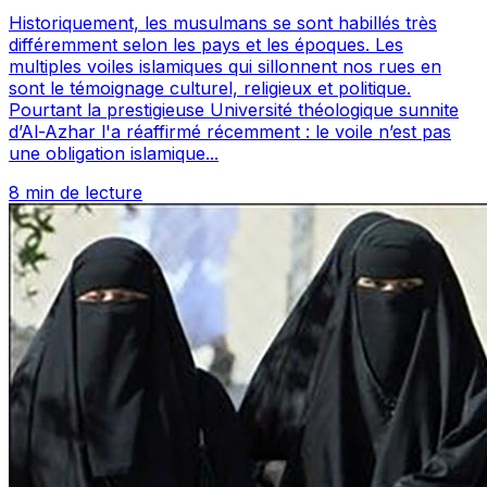
Historiquement, les musulmans se sont habillés très
différemment selon les pays et les époques. Les
multiples voiles islamiques qui sillonnent nos rues en
sont le témoignage culturel, religieux et politique.
Pourtant la prestigieuse Université théologique sunnite
d’Al-Azhar l'a réaffirmé récemment : le voile n’est pas
une obligation islamique...
8 min de lecture