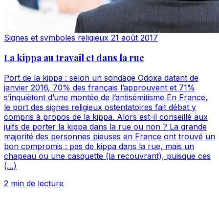
Signes et symboles religieux
21 août 2017
La kippa au travail et dans la rue
Port de la kippa : selon un sondage Odoxa datant de
janvier 2016, 70% des français l’approuvent et 71%
s’inquiètent d’une montée de l’antisémitisme En France,
le port des signes religieux ostentatoires fait débat y
compris à propos de la kippa. Alors est-il conseillé aux
juifs de porter la kippa dans la rue ou non ? La grande
majorité des personnes pieuses en France ont trouvé un
bon compromis : pas de kippa dans la rue, mais un
chapeau ou une casquette (la recouvrant), puisque ces
(…)
2 min de lecture