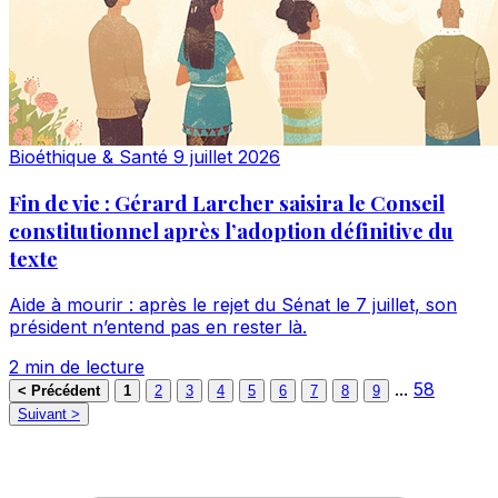
Bioéthique & Santé
9 juillet 2026
Fin de vie : Gérard Larcher saisira le Conseil
constitutionnel après l’adoption définitive du
texte
Aide à mourir : après le rejet du Sénat le 7 juillet, son
président n’entend pas en rester là.
2 min de lecture
...
58
< Précédent
1
2
3
4
5
6
7
8
9
Suivant >