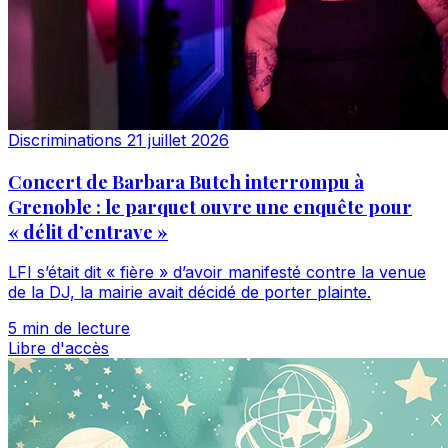
Discriminations
21 juillet 2026
Concert de Barbara Butch interrompu à
Grenoble : le parquet ouvre une enquête pour
« délit d’entrave »
LFI s’était dit « fière » d’avoir manifesté contre la venue
de la DJ, la mairie avait décidé de porter plainte.
5 min de lecture
Libre d'accès