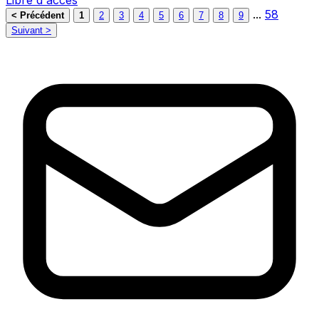
...
58
< Précédent
1
2
3
4
5
6
7
8
9
Suivant >