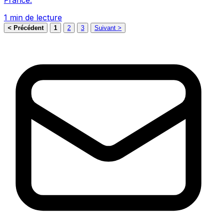
1 min de lecture
< Précédent
1
2
3
Suivant >