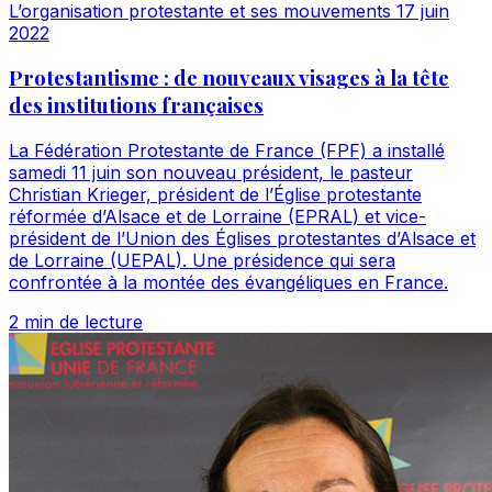
L’organisation protestante et ses mouvements
17 juin
2022
Protestantisme : de nouveaux visages à la tête
des institutions françaises
La Fédération Protestante de France (FPF) a installé
samedi 11 juin son nouveau président, le pasteur
Christian Krieger, président de l’Église protestante
réformée d’Alsace et de Lorraine (EPRAL) et vice-
président de l’Union des Églises protestantes d’Alsace et
de Lorraine (UEPAL). Une présidence qui sera
confrontée à la montée des évangéliques en France.
2 min de lecture