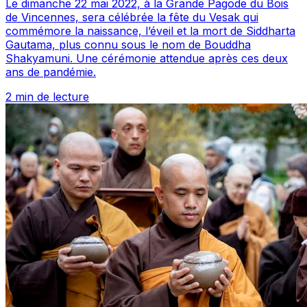
Le dimanche 22 mai 2022, à la Grande Pagode du Bois
de Vincennes, sera célébrée la fête du Vesak qui
commémore la naissance, l’éveil et la mort de Siddharta
Gautama, plus connu sous le nom de Bouddha
Shakyamuni. Une cérémonie attendue après ces deux
ans de pandémie.
2 min de lecture