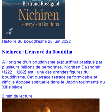
Histoire du bouddhisme
23 juin 2022
Nichiren : L’envoyé du Bouddha
À l'origine d'un bouddhisme aujourd'hui pratiqué par
plusieurs millions de personnes, Nichiren Daishonin
(1222 - 1282) est l'une des grandes figures du
bouddhisme. Cet ouvrage retrace sa formidable et
difficile épopée spirituelle dans le Japon tourmenté du
XIIIe siècle.
2 min de lecture